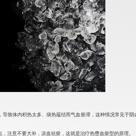
，导致体内积热太多、痰热蕴结而气血瘀滞，这种情况常见于阴
点，注意不要大补，凉血祛瘀，这就是治疗热壅血瘀型的原理。