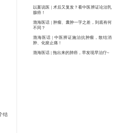
以案说医 | 术后又复发？看中医辨证论治乳
腺癌！
渤海医话 | 肿瘤、囊肿一字之差，到底有何
不同？
渤海医话 | 中医辨证施治抗肿瘤，散结消
肿、化瘀止痛！
渤海医话 | 拖出来的肺癌，早发现早治疗~
个结