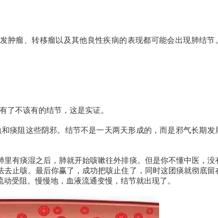
发肿瘤、转移瘤以及其他良性疾病的表现都可能会出现肺结节
里有了不该有的结节，这是实证。
血和痰阻这些阴邪。结节不是一天两天形成的，而是邪气长期发
肺里有痰湿之后，肺就开始咳嗽往外排痰。但是你不懂中医，没
法去止咳。最后你赢了，成功把咳止住了，同时这团痰就彻底留
流动受阻。慢慢地，血液流通变慢，结节就出现了。