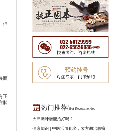
。但
展而
有正
在肺
热门推荐/
Hot Recommended
天津脑肿瘤能治好吗？
健康知识 | 中医活血化瘀，效方调治肌瘤