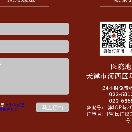
医院地
天津市河西区马
24小时免费
022-581
022-656
同意
《个人信息
备案号：
津ICP备20
政策声明》
广审号：(津)医广[202
号