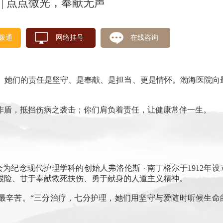
 | 点点微光，奉献无声
拨通
网络挂号
在线咨询
她们的责任是坚守、是奉献、是担当、更是情怀。渤海医院向
盾，抵挡伤病之袭击；你们肩负着责任，让健康常伴一生。
纪念现代护理学科的创始人弗洛伦斯 · 南丁格尔于1912年设
艰险、甘于奉献救死扶伤、勇于献身的人道主义精神。
辛苦。“三分治疗，七分护理，她们用坚守与爱随时听候生命