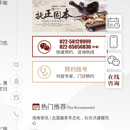
不能
们也
，激
节日
热门推荐/
Hot Recommended
渤海资讯 | 志愿服务常态化，社区共建暖民
心
“病