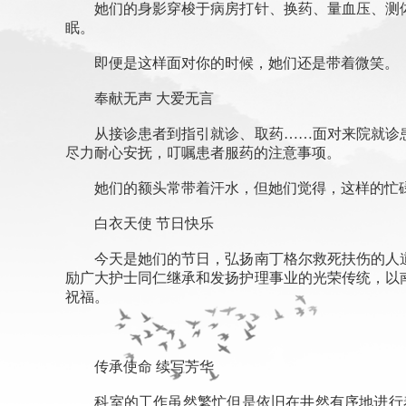
她们的身影穿梭于病房打针、换药、量血压、测体
眠。
即便是这样面对你的时候，她们还是带着微笑。
奉献无声 大爱无言
从接诊患者到指引就诊、取药……面对来院就诊患
尽力耐心安抚，叮嘱患者服药的注意事项。
她们的额头常带着汗水，但她们觉得，这样的忙碌
白衣天使 节日快乐
今天是她们的节日，弘扬南丁格尔救死扶伤的人道
励广大护士同仁继承和发扬护理事业的光荣传统，以
祝福。
传承使命 续写芳华
科室的工作虽然繁忙但是依旧在井然有序地进行着